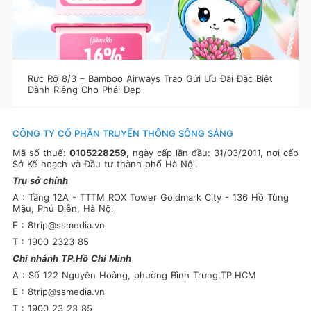
Rực Rỡ 8/3 – Bamboo Airways Trao Gửi Ưu Đãi Đặc Biệt
Dành Riêng Cho Phái Đẹp
CÔNG TY CỔ PHẦN TRUYỂN THÔNG SÔNG SÁNG
Mã số thuế:
0105228259
, ngày cấp lần đầu: 31/03/2011, nơi cấp
Sở Kế hoạch và Đầu tư thành phố Hà Nội.
Trụ sở chính
A : Tầng 12A - TTTM ROX Tower Goldmark City - 136 Hồ Tùng
Mậu, Phú Diễn, Hà Nội
E : 8trip@ssmedia.vn
T : 1900 2323 85
Chi nhánh TP.Hồ Chí Minh
A : Số 122 Nguyễn Hoàng, phường Bình Trưng,TP.HCM
E : 8trip@ssmedia.vn
T : 1900 23 23 85