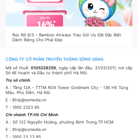
Rực Rỡ 8/3 – Bamboo Airways Trao Gửi Ưu Đãi Đặc Biệt
Dành Riêng Cho Phái Đẹp
CÔNG TY CỔ PHẦN TRUYỂN THÔNG SÔNG SÁNG
Mã số thuế:
0105228259
, ngày cấp lần đầu: 31/03/2011, nơi cấp
Sở Kế hoạch và Đầu tư thành phố Hà Nội.
Trụ sở chính
A : Tầng 12A - TTTM ROX Tower Goldmark City - 136 Hồ Tùng
Mậu, Phú Diễn, Hà Nội
E : 8trip@ssmedia.vn
T : 1900 2323 85
Chi nhánh TP.Hồ Chí Minh
A : Số 122 Nguyễn Hoàng, phường Bình Trưng,TP.HCM
E : 8trip@ssmedia.vn
T : 1900 23 23 85