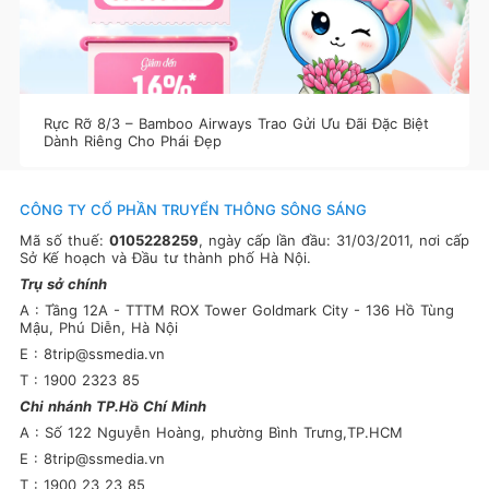
Rực Rỡ 8/3 – Bamboo Airways Trao Gửi Ưu Đãi Đặc Biệt
Dành Riêng Cho Phái Đẹp
CÔNG TY CỔ PHẦN TRUYỂN THÔNG SÔNG SÁNG
Mã số thuế:
0105228259
, ngày cấp lần đầu: 31/03/2011, nơi cấp
Sở Kế hoạch và Đầu tư thành phố Hà Nội.
Trụ sở chính
A : Tầng 12A - TTTM ROX Tower Goldmark City - 136 Hồ Tùng
Mậu, Phú Diễn, Hà Nội
E : 8trip@ssmedia.vn
T : 1900 2323 85
Chi nhánh TP.Hồ Chí Minh
A : Số 122 Nguyễn Hoàng, phường Bình Trưng,TP.HCM
E : 8trip@ssmedia.vn
T : 1900 23 23 85