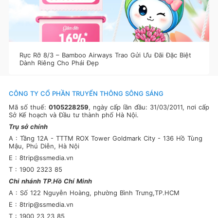
Rực Rỡ 8/3 – Bamboo Airways Trao Gửi Ưu Đãi Đặc Biệt
Dành Riêng Cho Phái Đẹp
CÔNG TY CỔ PHẦN TRUYỂN THÔNG SÔNG SÁNG
Mã số thuế:
0105228259
, ngày cấp lần đầu: 31/03/2011, nơi cấp
Sở Kế hoạch và Đầu tư thành phố Hà Nội.
Trụ sở chính
A : Tầng 12A - TTTM ROX Tower Goldmark City - 136 Hồ Tùng
Mậu, Phú Diễn, Hà Nội
E : 8trip@ssmedia.vn
T : 1900 2323 85
Chi nhánh TP.Hồ Chí Minh
A : Số 122 Nguyễn Hoàng, phường Bình Trưng,TP.HCM
E : 8trip@ssmedia.vn
T : 1900 23 23 85