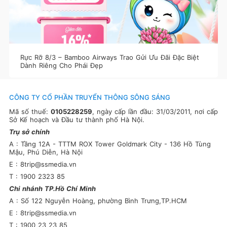
Rực Rỡ 8/3 – Bamboo Airways Trao Gửi Ưu Đãi Đặc Biệt
Dành Riêng Cho Phái Đẹp
CÔNG TY CỔ PHẦN TRUYỂN THÔNG SÔNG SÁNG
Mã số thuế:
0105228259
, ngày cấp lần đầu: 31/03/2011, nơi cấp
Sở Kế hoạch và Đầu tư thành phố Hà Nội.
Trụ sở chính
A : Tầng 12A - TTTM ROX Tower Goldmark City - 136 Hồ Tùng
Mậu, Phú Diễn, Hà Nội
E : 8trip@ssmedia.vn
T : 1900 2323 85
Chi nhánh TP.Hồ Chí Minh
A : Số 122 Nguyễn Hoàng, phường Bình Trưng,TP.HCM
E : 8trip@ssmedia.vn
T : 1900 23 23 85