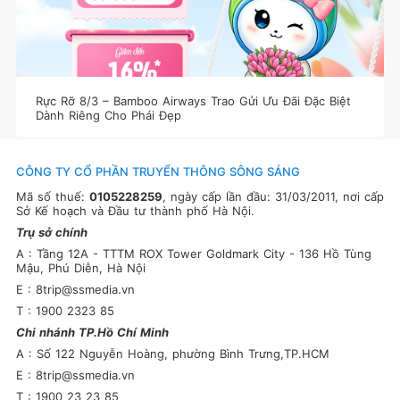
Rực Rỡ 8/3 – Bamboo Airways Trao Gửi Ưu Đãi Đặc Biệt
Dành Riêng Cho Phái Đẹp
CÔNG TY CỔ PHẦN TRUYỂN THÔNG SÔNG SÁNG
Mã số thuế:
0105228259
, ngày cấp lần đầu: 31/03/2011, nơi cấp
Sở Kế hoạch và Đầu tư thành phố Hà Nội.
Trụ sở chính
A : Tầng 12A - TTTM ROX Tower Goldmark City - 136 Hồ Tùng
Mậu, Phú Diễn, Hà Nội
E : 8trip@ssmedia.vn
T : 1900 2323 85
Chi nhánh TP.Hồ Chí Minh
A : Số 122 Nguyễn Hoàng, phường Bình Trưng,TP.HCM
E : 8trip@ssmedia.vn
T : 1900 23 23 85