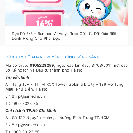
Rực Rỡ 8/3 – Bamboo Airways Trao Gửi Ưu Đãi Đặc Biệt
Dành Riêng Cho Phái Đẹp
CÔNG TY CỔ PHẦN TRUYỂN THÔNG SÔNG SÁNG
Mã số thuế:
0105228259
, ngày cấp lần đầu: 31/03/2011, nơi cấp
Sở Kế hoạch và Đầu tư thành phố Hà Nội.
Trụ sở chính
A : Tầng 12A - TTTM ROX Tower Goldmark City - 136 Hồ Tùng
Mậu, Phú Diễn, Hà Nội
E : 8trip@ssmedia.vn
T : 1900 2323 85
Chi nhánh TP.Hồ Chí Minh
A : Số 122 Nguyễn Hoàng, phường Bình Trưng,TP.HCM
E : 8trip@ssmedia.vn
T : 1900 23 23 85