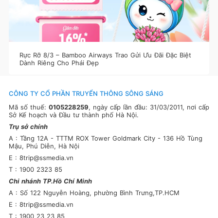
Rực Rỡ 8/3 – Bamboo Airways Trao Gửi Ưu Đãi Đặc Biệt
Dành Riêng Cho Phái Đẹp
CÔNG TY CỔ PHẦN TRUYỂN THÔNG SÔNG SÁNG
Mã số thuế:
0105228259
, ngày cấp lần đầu: 31/03/2011, nơi cấp
Sở Kế hoạch và Đầu tư thành phố Hà Nội.
Trụ sở chính
A : Tầng 12A - TTTM ROX Tower Goldmark City - 136 Hồ Tùng
Mậu, Phú Diễn, Hà Nội
E : 8trip@ssmedia.vn
T : 1900 2323 85
Chi nhánh TP.Hồ Chí Minh
A : Số 122 Nguyễn Hoàng, phường Bình Trưng,TP.HCM
E : 8trip@ssmedia.vn
T : 1900 23 23 85