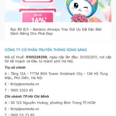
Rực Rỡ 8/3 – Bamboo Airways Trao Gửi Ưu Đãi Đặc Biệt
Dành Riêng Cho Phái Đẹp
CÔNG TY CỔ PHẦN TRUYỂN THÔNG SÔNG SÁNG
Mã số thuế:
0105228259
, ngày cấp lần đầu: 31/03/2011, nơi cấp
Sở Kế hoạch và Đầu tư thành phố Hà Nội.
Trụ sở chính
A : Tầng 12A - TTTM ROX Tower Goldmark City - 136 Hồ Tùng
Mậu, Phú Diễn, Hà Nội
E : 8trip@ssmedia.vn
T : 1900 2323 85
Chi nhánh TP.Hồ Chí Minh
A : Số 122 Nguyễn Hoàng, phường Bình Trưng,TP.HCM
E : 8trip@ssmedia.vn
T : 1900 23 23 85