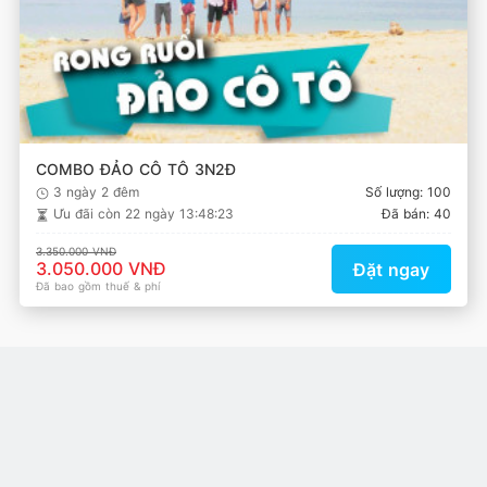
COMBO ĐẢO CÔ TÔ 3N2Đ
3 ngày 2 đêm
Số lượng: 100
Ưu đãi còn
22 ngày 13:48:23
Đã bán: 40
3.350.000 VNĐ
3.050.000 VNĐ
Đặt ngay
Đã bao gồm thuế & phí
Xem tất cả
Tin tức du lịch