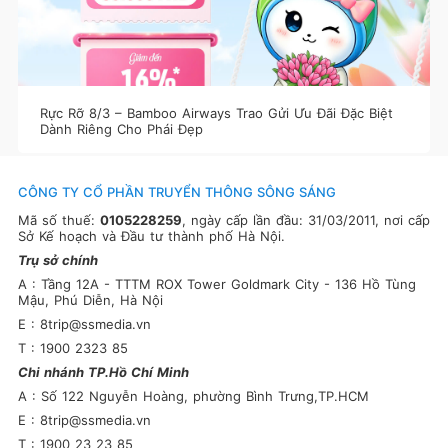
Rực Rỡ 8/3 – Bamboo Airways Trao Gửi Ưu Đãi Đặc Biệt
Dành Riêng Cho Phái Đẹp
CÔNG TY CỔ PHẦN TRUYỂN THÔNG SÔNG SÁNG
Mã số thuế:
0105228259
, ngày cấp lần đầu: 31/03/2011, nơi cấp
Sở Kế hoạch và Đầu tư thành phố Hà Nội.
Trụ sở chính
A : Tầng 12A - TTTM ROX Tower Goldmark City - 136 Hồ Tùng
Mậu, Phú Diễn, Hà Nội
E : 8trip@ssmedia.vn
T : 1900 2323 85
Chi nhánh TP.Hồ Chí Minh
A : Số 122 Nguyễn Hoàng, phường Bình Trưng,TP.HCM
E : 8trip@ssmedia.vn
T : 1900 23 23 85