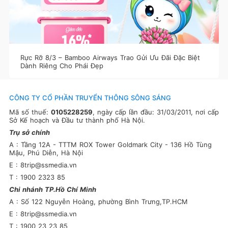
Rực Rỡ 8/3 – Bamboo Airways Trao Gửi Ưu Đãi Đặc Biệt
Dành Riêng Cho Phái Đẹp
CÔNG TY CỔ PHẦN TRUYỂN THÔNG SÔNG SÁNG
Mã số thuế:
0105228259
, ngày cấp lần đầu: 31/03/2011, nơi cấp
Sở Kế hoạch và Đầu tư thành phố Hà Nội.
Trụ sở chính
A : Tầng 12A - TTTM ROX Tower Goldmark City - 136 Hồ Tùng
Mậu, Phú Diễn, Hà Nội
E : 8trip@ssmedia.vn
T : 1900 2323 85
Chi nhánh TP.Hồ Chí Minh
A : Số 122 Nguyễn Hoàng, phường Bình Trưng,TP.HCM
E : 8trip@ssmedia.vn
T : 1900 23 23 85