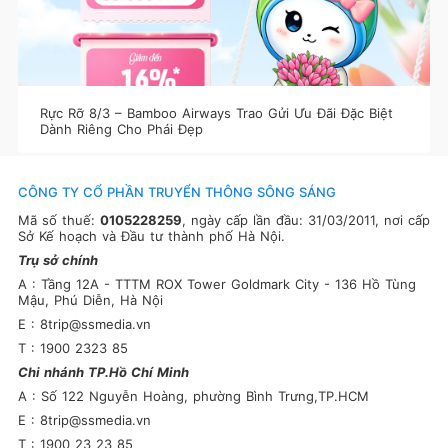
Rực Rỡ 8/3 – Bamboo Airways Trao Gửi Ưu Đãi Đặc Biệt
Dành Riêng Cho Phái Đẹp
CÔNG TY CỔ PHẦN TRUYỂN THÔNG SÔNG SÁNG
Mã số thuế:
0105228259
, ngày cấp lần đầu: 31/03/2011, nơi cấp
Sở Kế hoạch và Đầu tư thành phố Hà Nội.
Trụ sở chính
A : Tầng 12A - TTTM ROX Tower Goldmark City - 136 Hồ Tùng
Mậu, Phú Diễn, Hà Nội
E : 8trip@ssmedia.vn
T : 1900 2323 85
Chi nhánh TP.Hồ Chí Minh
A : Số 122 Nguyễn Hoàng, phường Bình Trưng,TP.HCM
E : 8trip@ssmedia.vn
T : 1900 23 23 85