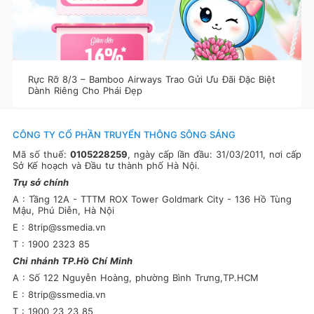
Rực Rỡ 8/3 – Bamboo Airways Trao Gửi Ưu Đãi Đặc Biệt
Dành Riêng Cho Phái Đẹp
CÔNG TY CỔ PHẦN TRUYỂN THÔNG SÔNG SÁNG
Mã số thuế:
0105228259
, ngày cấp lần đầu: 31/03/2011, nơi cấp
Sở Kế hoạch và Đầu tư thành phố Hà Nội.
Trụ sở chính
A : Tầng 12A - TTTM ROX Tower Goldmark City - 136 Hồ Tùng
Mậu, Phú Diễn, Hà Nội
E : 8trip@ssmedia.vn
T : 1900 2323 85
Chi nhánh TP.Hồ Chí Minh
A : Số 122 Nguyễn Hoàng, phường Bình Trưng,TP.HCM
E : 8trip@ssmedia.vn
T : 1900 23 23 85