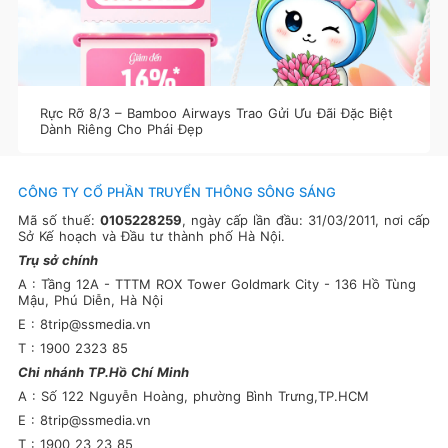
Rực Rỡ 8/3 – Bamboo Airways Trao Gửi Ưu Đãi Đặc Biệt
Dành Riêng Cho Phái Đẹp
CÔNG TY CỔ PHẦN TRUYỂN THÔNG SÔNG SÁNG
Mã số thuế:
0105228259
, ngày cấp lần đầu: 31/03/2011, nơi cấp
Sở Kế hoạch và Đầu tư thành phố Hà Nội.
Trụ sở chính
A : Tầng 12A - TTTM ROX Tower Goldmark City - 136 Hồ Tùng
Mậu, Phú Diễn, Hà Nội
E : 8trip@ssmedia.vn
T : 1900 2323 85
Chi nhánh TP.Hồ Chí Minh
A : Số 122 Nguyễn Hoàng, phường Bình Trưng,TP.HCM
E : 8trip@ssmedia.vn
T : 1900 23 23 85