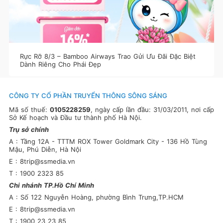
Rực Rỡ 8/3 – Bamboo Airways Trao Gửi Ưu Đãi Đặc Biệt
Dành Riêng Cho Phái Đẹp
CÔNG TY CỔ PHẦN TRUYỂN THÔNG SÔNG SÁNG
Mã số thuế:
0105228259
, ngày cấp lần đầu: 31/03/2011, nơi cấp
Sở Kế hoạch và Đầu tư thành phố Hà Nội.
Trụ sở chính
A : Tầng 12A - TTTM ROX Tower Goldmark City - 136 Hồ Tùng
Mậu, Phú Diễn, Hà Nội
E : 8trip@ssmedia.vn
T : 1900 2323 85
Chi nhánh TP.Hồ Chí Minh
A : Số 122 Nguyễn Hoàng, phường Bình Trưng,TP.HCM
E : 8trip@ssmedia.vn
T : 1900 23 23 85