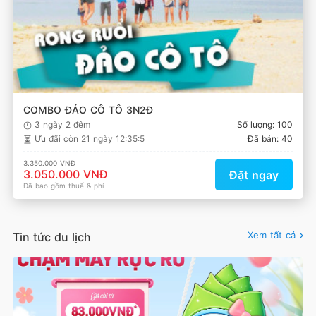
COMBO ĐẢO CÔ TÔ 3N2Đ
3 ngày 2 đêm
Số lượng: 100
Ưu đãi còn
21 ngày 12:35:4
Đã bán: 40
3.350.000 VNĐ
3.050.000 VNĐ
Đặt ngay
Đã bao gồm thuế & phí
Xem tất cả
Tin tức du lịch