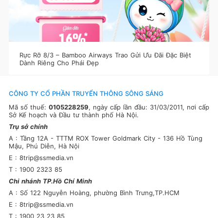
Rực Rỡ 8/3 – Bamboo Airways Trao Gửi Ưu Đãi Đặc Biệt
Dành Riêng Cho Phái Đẹp
CÔNG TY CỔ PHẦN TRUYỂN THÔNG SÔNG SÁNG
Mã số thuế:
0105228259
, ngày cấp lần đầu: 31/03/2011, nơi cấp
Sở Kế hoạch và Đầu tư thành phố Hà Nội.
Trụ sở chính
A : Tầng 12A - TTTM ROX Tower Goldmark City - 136 Hồ Tùng
Mậu, Phú Diễn, Hà Nội
E : 8trip@ssmedia.vn
T : 1900 2323 85
Chi nhánh TP.Hồ Chí Minh
A : Số 122 Nguyễn Hoàng, phường Bình Trưng,TP.HCM
E : 8trip@ssmedia.vn
T : 1900 23 23 85