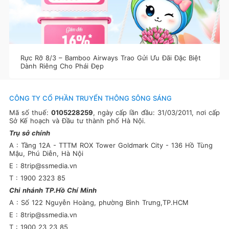
Rực Rỡ 8/3 – Bamboo Airways Trao Gửi Ưu Đãi Đặc Biệt
Dành Riêng Cho Phái Đẹp
CÔNG TY CỔ PHẦN TRUYỂN THÔNG SÔNG SÁNG
Mã số thuế:
0105228259
, ngày cấp lần đầu: 31/03/2011, nơi cấp
Sở Kế hoạch và Đầu tư thành phố Hà Nội.
Trụ sở chính
A : Tầng 12A - TTTM ROX Tower Goldmark City - 136 Hồ Tùng
Mậu, Phú Diễn, Hà Nội
E : 8trip@ssmedia.vn
T : 1900 2323 85
Chi nhánh TP.Hồ Chí Minh
A : Số 122 Nguyễn Hoàng, phường Bình Trưng,TP.HCM
E : 8trip@ssmedia.vn
T : 1900 23 23 85