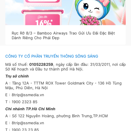
Rực Rỡ 8/3 – Bamboo Airways Trao Gửi Ưu Đãi Đặc Biệt
Dành Riêng Cho Phái Đẹp
CÔNG TY CỔ PHẦN TRUYỂN THÔNG SÔNG SÁNG
Mã số thuế:
0105228259
, ngày cấp lần đầu: 31/03/2011, nơi cấp
Sở Kế hoạch và Đầu tư thành phố Hà Nội.
Trụ sở chính
A : Tầng 12A - TTTM ROX Tower Goldmark City - 136 Hồ Tùng
Mậu, Phú Diễn, Hà Nội
E : 8trip@ssmedia.vn
T : 1900 2323 85
Chi nhánh TP.Hồ Chí Minh
A : Số 122 Nguyễn Hoàng, phường Bình Trưng,TP.HCM
E : 8trip@ssmedia.vn
T : 1900 23 23 85