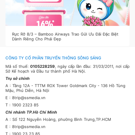
Rực Rỡ 8/3 – Bamboo Airways Trao Gửi Ưu Đãi Đặc Biệt
Dành Riêng Cho Phái Đẹp
CÔNG TY CỔ PHẦN TRUYỂN THÔNG SÔNG SÁNG
Mã số thuế:
0105228259
, ngày cấp lần đầu: 31/03/2011, nơi cấp
Sở Kế hoạch và Đầu tư thành phố Hà Nội.
Trụ sở chính
A : Tầng 12A - TTTM ROX Tower Goldmark City - 136 Hồ Tùng
Mậu, Phú Diễn, Hà Nội
E : 8trip@ssmedia.vn
T : 1900 2323 85
Chi nhánh TP.Hồ Chí Minh
A : Số 122 Nguyễn Hoàng, phường Bình Trưng,TP.HCM
E : 8trip@ssmedia.vn
T : 1900 23 23 85