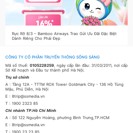
Rực Rỡ 8/3 – Bamboo Airways Trao Gửi Ưu Đãi Đặc Biệt
Dành Riêng Cho Phái Đẹp
CÔNG TY CỔ PHẦN TRUYỂN THÔNG SÔNG SÁNG
Mã số thuế:
0105228259
, ngày cấp lần đầu: 31/03/2011, nơi cấp
Sở Kế hoạch và Đầu tư thành phố Hà Nội.
Trụ sở chính
A : Tầng 12A - TTTM ROX Tower Goldmark City - 136 Hồ Tùng
Mậu, Phú Diễn, Hà Nội
E : 8trip@ssmedia.vn
T : 1900 2323 85
Chi nhánh TP.Hồ Chí Minh
A : Số 122 Nguyễn Hoàng, phường Bình Trưng,TP.HCM
E : 8trip@ssmedia.vn
T : 1900 23 23 85