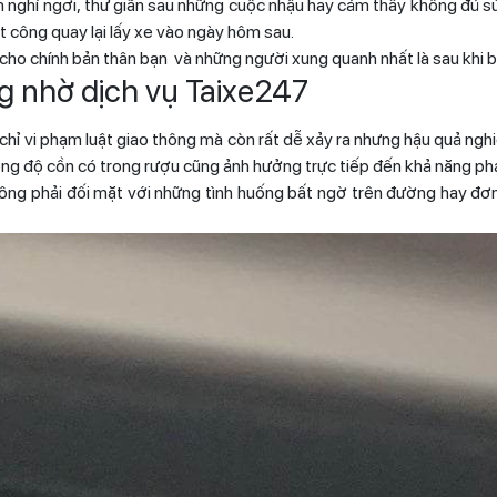
an nghỉ ngơi, thư giãn sau những cuộc nhậu hay cảm thấy không đủ sứ
ất công quay lại lấy xe vào ngày hôm sau.
 cho chính bản thân bạn và những người xung quanh nhất là sau khi 
g nhờ dịch vụ Taixe247
chỉ vi phạm luật giao thông mà còn rất dễ xảy ra nhưng hậu quả n
nồng độ cồn có trong rượu cũng ảnh hưởng trực tiếp đến khả năng phán
ông phải đối mặt với những tình huống bất ngờ trên đường hay đơn 