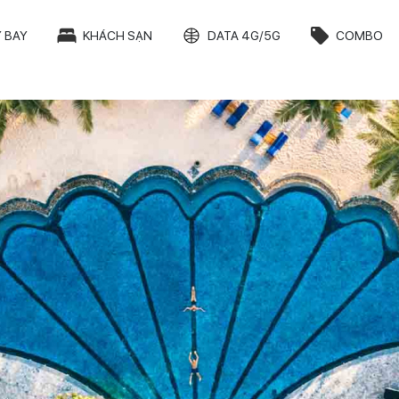
 BAY
KHÁCH SẠN
DATA 4G/5G
COMBO