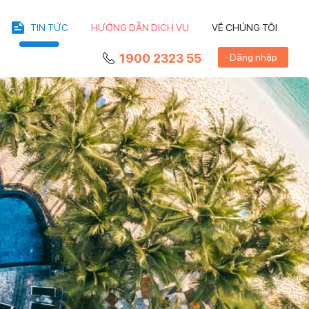
TIN TỨC
HƯỚNG DẪN DỊCH VỤ
VỀ CHÚNG TÔI
1900 2323 55
Đăng nhập