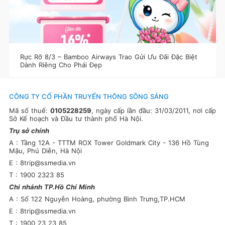
Rực Rỡ 8/3 – Bamboo Airways Trao Gửi Ưu Đãi Đặc Biệt
Dành Riêng Cho Phái Đẹp
CÔNG TY CỔ PHẦN TRUYỂN THÔNG SÔNG SÁNG
Mã số thuế:
0105228259
, ngày cấp lần đầu: 31/03/2011, nơi cấp
Sở Kế hoạch và Đầu tư thành phố Hà Nội.
Trụ sở chính
A : Tầng 12A - TTTM ROX Tower Goldmark City - 136 Hồ Tùng
Mậu, Phú Diễn, Hà Nội
E : 8trip@ssmedia.vn
T : 1900 2323 85
Chi nhánh TP.Hồ Chí Minh
A : Số 122 Nguyễn Hoàng, phường Bình Trưng,TP.HCM
E : 8trip@ssmedia.vn
T : 1900 23 23 85