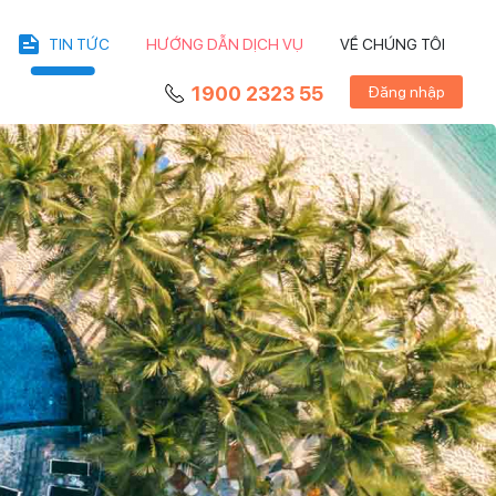
TIN TỨC
HƯỚNG DẪN DỊCH VỤ
VỀ CHÚNG TÔI
1900 2323 55
Đăng nhập