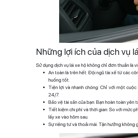
Những lợi ích của dịch vụ l
Sử dụng dịch vụ lái xe hộ không chỉ đơn thuần là vi
An toàn là trên hết: Đội ngũ tài xế từ các c
huống tốt.
Tiện lợi và nhanh chóng: Chỉ với một cuộc
24/7.
Bảo vệ tài sản của bạn: Bạn hoàn toàn yên t
Tiết kiệm chi phí và thời gian: So với mức ph
lấy xe vào hôm sau.
Sự riêng tư và thoải mái: Tận hưởng không g