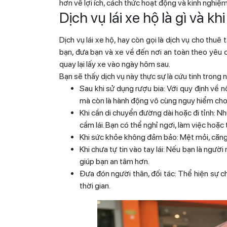
hơn về lợi ích, cách thức hoạt động và kinh nghiệ
Dịch vụ lái xe hộ là gì và 
Dịch vụ lái xe hộ, hay còn gọi là dịch vụ cho thuê
bạn, đưa bạn và xe về đến nơi an toàn theo yêu cầ
quay lại lấy xe vào ngày hôm sau.
Bạn sẽ thấy dịch vụ này thực sự là cứu tinh trong 
Sau khi sử dụng rượu bia: Với quy định về 
mà còn là hành động vô cùng nguy hiểm cho b
Khi cần di chuyển đường dài hoặc đi tỉnh: N
cầm lái. Bạn có thể nghỉ ngơi, làm việc hoặc
Khi sức khỏe không đảm bảo: Mệt mỏi, căng 
Khi chưa tự tin vào tay lái: Nếu bạn là ng
giúp bạn an tâm hơn.
Đưa đón người thân, đối tác: Thể hiện sự c
thời gian.