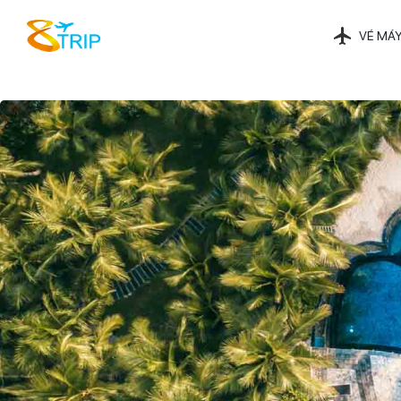
VÉ MÁY