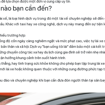
m để lựa chọn được một đơn vị cung cấp uy tín.
khi nào bạn cần đến?
 tài xế, là loại hình dịch vụ trong đó một tài xế chuyên nghiệp sẽ đế
u. Khác với taxi hay xe công nghệ, dịch vụ này mang đến sự tiện lợ
nhiều trường hợp:
nồng độ cồn ngày càng nghiêm ngặt và mức phạt cao, việc tự lái xe 
ản thân và xã hội. Dịch vụ "bạn uống tôi lái" đảm bảo một cái kết t
hững chuyến công tác xa hay du lịch cùng gia đình sẽ trở nên nhẹ nh
 tận hưởng khung cảnh trên suốt hành trình.
thẳng, hay tình trạng sức khỏe không cho phép bạn tập trung lái xe
ười mới lái xe hoặc không quen thuộc với những cung đường phức tạp 
hu đáo và chuyên nghiệp khi bạn cần đưa đón người thân tại sân ba