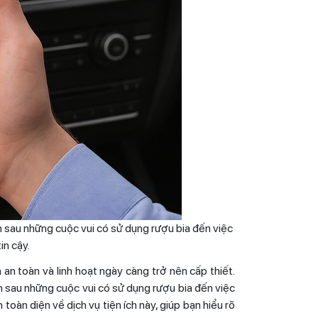
n sau những cuộc vui có sử dụng rượu bia đến việc
in cậy.
 an toàn và linh hoạt ngày càng trở nên cấp thiết.
n sau những cuộc vui có sử dụng rượu bia đến việc
 toàn diện về dịch vụ tiện ích này, giúp bạn hiểu rõ