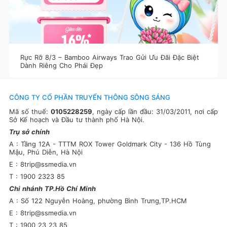
Rực Rỡ 8/3 – Bamboo Airways Trao Gửi Ưu Đãi Đặc Biệt
Dành Riêng Cho Phái Đẹp
CÔNG TY CỔ PHẦN TRUYỂN THÔNG SÔNG SÁNG
Mã số thuế:
0105228259
, ngày cấp lần đầu: 31/03/2011, nơi cấp
Sở Kế hoạch và Đầu tư thành phố Hà Nội.
Trụ sở chính
A : Tầng 12A - TTTM ROX Tower Goldmark City - 136 Hồ Tùng
Mậu, Phú Diễn, Hà Nội
E : 8trip@ssmedia.vn
T : 1900 2323 85
Chi nhánh TP.Hồ Chí Minh
A : Số 122 Nguyễn Hoàng, phường Bình Trưng,TP.HCM
E : 8trip@ssmedia.vn
T : 1900 23 23 85