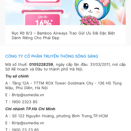
Rực Rỡ 8/3 – Bamboo Airways Trao Gửi Ưu Đãi Đặc Biệt
Dành Riêng Cho Phái Đẹp
CÔNG TY CỔ PHẦN TRUYỂN THÔNG SÔNG SÁNG
Mã số thuế:
0105228259
, ngày cấp lần đầu: 31/03/2011, nơi cấp
Sở Kế hoạch và Đầu tư thành phố Hà Nội.
Trụ sở chính
A : Tầng 12A - TTTM ROX Tower Goldmark City - 136 Hồ Tùng
Mậu, Phú Diễn, Hà Nội
E : 8trip@ssmedia.vn
T : 1900 2323 85
Chi nhánh TP.Hồ Chí Minh
A : Số 122 Nguyễn Hoàng, phường Bình Trưng,TP.HCM
E : 8trip@ssmedia.vn
T : 1900 23 23 85