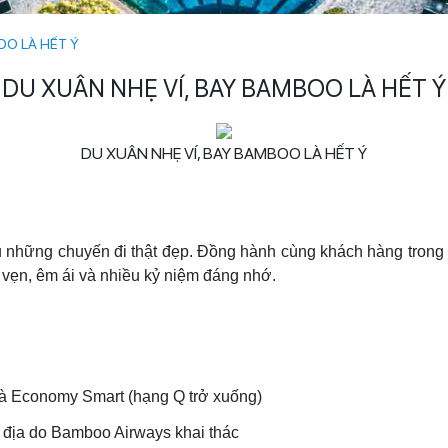
OO LÀ HẾT Ý
DU XUÂN NHẸ VÍ, BAY BAMBOO LÀ HẾT Ý
DU XUÂN NHẸ VÍ, BAY BAMBOO LÀ HẾT Ý
đầu những chuyến đi thật đẹp. Đồng hành cùng khách hàng tro
n vẹn, êm ái và nhiều kỷ niệm đáng nhớ.
à Economy Smart (hạng Q trở xuống)
địa do Bamboo Airways khai thác