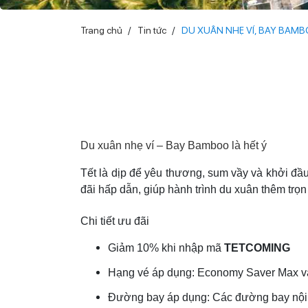
Trang chủ
Tin tức
DU XUÂN NHẸ VÍ, BAY BAMB
Du xuân nhẹ ví – Bay Bamboo là hết ý
Tết là dịp để yêu thương, sum vầy và khởi 
đãi hấp dẫn, giúp hành trình du xuân thêm trọ
Chi tiết ưu đãi
Giảm 10% khi nhập mã
TETCOMING
Hạng vé áp dụng: Economy Saver Max v
Đường bay áp dụng: Các đường bay nội 