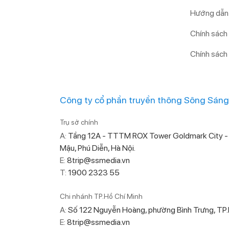
Hướng dẫn 
Chính sách
Chính sách
Công ty cổ phần truyền thông Sông Sáng
Trụ sở chính
A:
Tầng 12A - TTTM ROX Tower Goldmark City -
Mậu, Phú Diễn, Hà Nội.
E:
8trip@ssmedia.vn
T:
1900 2323 55
Chi nhánh TP.Hồ Chí Minh
A:
Số 122 Nguyễn Hoàng, phường Bình Trưng, T
E:
8trip@ssmedia.vn