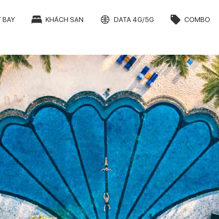
 BAY
KHÁCH SẠN
DATA 4G/5G
COMBO