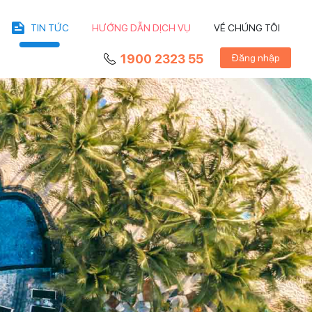
TIN TỨC
HƯỚNG DẪN DỊCH VỤ
VỀ CHÚNG TÔI
1900 2323 55
Đăng nhập