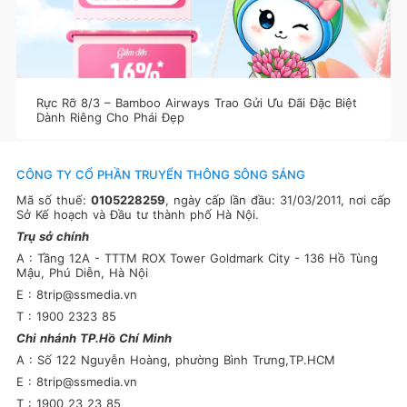
Rực Rỡ 8/3 – Bamboo Airways Trao Gửi Ưu Đãi Đặc Biệt
Dành Riêng Cho Phái Đẹp
CÔNG TY CỔ PHẦN TRUYỂN THÔNG SÔNG SÁNG
Mã số thuế:
0105228259
, ngày cấp lần đầu: 31/03/2011, nơi cấp
Sở Kế hoạch và Đầu tư thành phố Hà Nội.
Trụ sở chính
A : Tầng 12A - TTTM ROX Tower Goldmark City - 136 Hồ Tùng
Mậu, Phú Diễn, Hà Nội
E : 8trip@ssmedia.vn
T : 1900 2323 85
Chi nhánh TP.Hồ Chí Minh
A : Số 122 Nguyễn Hoàng, phường Bình Trưng,TP.HCM
E : 8trip@ssmedia.vn
T : 1900 23 23 85