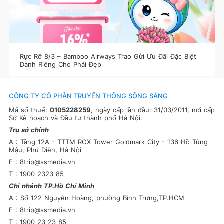
Rực Rỡ 8/3 – Bamboo Airways Trao Gửi Ưu Đãi Đặc Biệt
Dành Riêng Cho Phái Đẹp
CÔNG TY CỔ PHẦN TRUYỂN THÔNG SÔNG SÁNG
Mã số thuế:
0105228259
, ngày cấp lần đầu: 31/03/2011, nơi cấp
Sở Kế hoạch và Đầu tư thành phố Hà Nội.
Trụ sở chính
A : Tầng 12A - TTTM ROX Tower Goldmark City - 136 Hồ Tùng
Mậu, Phú Diễn, Hà Nội
E : 8trip@ssmedia.vn
T : 1900 2323 85
Chi nhánh TP.Hồ Chí Minh
A : Số 122 Nguyễn Hoàng, phường Bình Trưng,TP.HCM
E : 8trip@ssmedia.vn
T : 1900 23 23 85