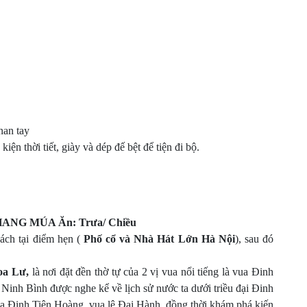
nan tay
n thời tiết, giày và dép đế bệt để tiện đi bộ.
ANG MÚA Ăn: Trưa/ Chiều
ch tại điểm hẹn (
Phố cổ và Nhà Hát Lớn Hà Nội
), sau đó
oa Lư,
là nơi đặt đền thờ tự của 2 vị vua nổi tiếng là vua Đinh
Ninh Bình được nghe kể về lịch sử nước ta dưới triều đại Đinh
vua Đinh Tiên Hoàng, vua lê Đại Hành, đồng thời khám phá kiến