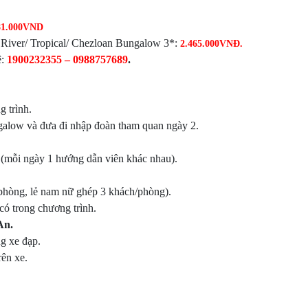
81.000VND
 River/ Tropical/ Chezloan Bungalow 3*:
2.465.000VNĐ.
:
1900232355 – 0988757689
.
 trình.
galow và đưa đi nhập đoàn tham quan ngày 2.
 (mỗi ngày 1 hướng dẫn viên khác nhau).
phòng, lẻ nam nữ ghép 3 khách/phòng).
ó trong chương trình.
An.
ng xe đạp.
rên xe.