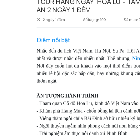
TOUR HÀNG NGÀY: HOA LƯ - TAM
AN 2 NGÀY 1 ĐÊM
2 ngày 1 đêm
Số lượng: 100
Đã mua: 
Điểm nổi bật
Nhắc đến du lịch Việt Nam, Hà Nội, Sa Pa, Hội A
nhất và được nhắc đến nhiều nhất. Thế nhưng,
Nin
Nơi đây cuốn hút du khách vào mọi thời điểm tr
nhiều lễ hội đặc sắc hấp dẫn, hay những khung c
thơm ngát.
ẤN TƯỢNG HÀNH TRÌNH
- Tham quan Cố đô Hoa Lư, kinh đô Việt Nam vào 
- Khám phá Hang Múa - chốn bồng lai tiên cảnh nơi
- Viếng thăm ngôi chùa Bái Đính sở hữu nhiều kỷ 
- Ngồi thuyền ngắm nhìn phong cách núi non hùng v
- Trải nghiệm ẩm thực nổi danh xứ Ninh Bình