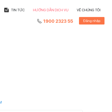
TIN TỨC
HƯỚNG DẪN DỊCH VỤ
VỀ CHÚNG TÔI
1900 2323 55
Đăng nhập
M