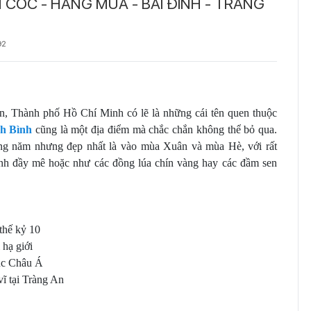
 CỐC - HANG MÚA - BÁI ĐÍNH - TRÀNG
92
n, Thành phố Hồ Chí Minh có lẽ là những cái tên quen thuộc
h Bình
cũng là một địa điểm mà chắc chắn không thể bỏ qua.
ong năm nhưng đẹp nhất là vào mùa Xuân và mùa Hè, với rất
ảnh đầy mê hoặc như các đồng lúa chín vàng hay các đầm sen
thế kỷ 10
 hạ giới
lục Châu Á
ĩ tại Tràng An