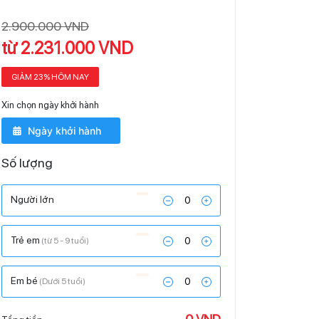
2.900.000 VND
từ 2.231.000 VND
GIẢM 23% HÔM NAY
Xin chọn ngày khởi hành
Số lượng
Người lớn
Trẻ em
(từ 5 - 9 tuổi)
Em bé
(Dưới 5 tuổi)
0 VND