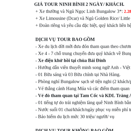
GIÁ TOUR NINH BÌNH 2 NGÀY/ KHÁCH.
+ Xe thường và Ngủ Ngọc Linh Bungalow 3*:
2.2
+ Xe Limousine (Dcar) và Ngủ Golden Rice/ Little
+ Đoàn riêng và yêu cầu đặc biệt, quý khách liên hệ
DỊCH VỤ TOUR BAO GỒM
- Xe du lịch đời mới đưa đón tham quan theo chương
- Xe 4 - 7 chỗ trung chuyển đưa quý khách về Bun
-
Xe điện khứ hồi tại chùa Bái Đính
- Hướng dẫn viên thuyết minh song ngữ Anh - Việt
- 01 Bữa sáng và 03 Bữa chính tại Nhà Hàng.
- Phòng nghỉ Bungalow sạch sẽ tiện nghi (2 khách/
- Vé thắng cảnh Hang Múa và các điểm tham quan c
-
Vé đò tham quan tại Tam Cốc và KDL Tràng 
- 01 tiếng tự do trải nghiệm làng quê Ninh Bình bằ
- Nước suối 01 chai/khách/ngày phục vụ miễn phí t
- Bảo hiểm du lịch mức 30 triệu/ người/ vụ
DỊCH VỤ TOUR KHÔNG BAO GỒM