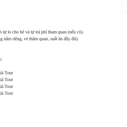
 tự lo cho bé và tự trả phí tham quan (nếu có).
g nằm riêng, vé thăm quan, suất ăn đầy đủ).
:
iá Tour
iá Tour
iá Tour
iá Tour