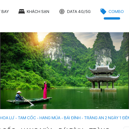
 BAY
KHÁCH SẠN
DATA 4G/5G
COMBO
OA LƯ - TAM CỐC - HANG MÚA - BÁI ĐÍNH - TRÀNG AN 2 NGÀY 1 ĐÊ