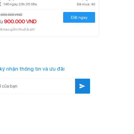
146 ngày 20h:35:05s
Đã mua: 40
1.000.000 VND
Đặt ngay
900.000 VND
Từ
ã bao gồm thuế & phí
ký nhận thông tin và ưu đãi