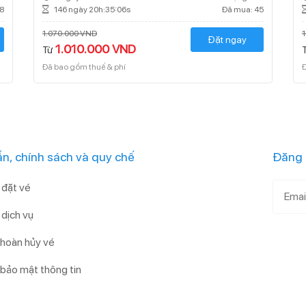
8
146 ngày 20h:35:05s
Đã mua: 45
1.070.000 VND
Đặt ngay
1.010.000 VND
Từ
Đã bao gồm thuế & phí
Đ
n, chính sách và quy chế
Đăng 
đặt vé
dịch vụ
 hoàn hủy vé
 bảo mật thông tin