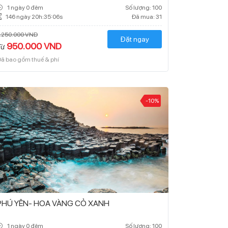
1 ngày 0 đêm
Số lượng: 100
146 ngày 20h:35:05s
Đã mua: 31
1.250.000 VND
Đặt ngay
950.000 VND
Từ
ã bao gồm thuế & phí
-10%
PHÚ YÊN- HOA VÀNG CỎ XANH
1 ngày 0 đêm
Số lượng: 100