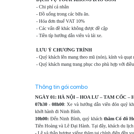
- Chi phí cá nhân
- Đồ uống trong các bữa ăn.
- Hóa đơn thuế VAT 10%
- Các vấn đề khác không được đề cập
- Tiền típ hướng dẫn viên và lái xe.
LƯU Ý CHƯƠNG TRÌNH
- Quý khách lên mang theo mũ (nón), kính và quạt 
- Quý khách mang trang phục cho phù hợp với điều kiệ
Thông tin gói combo
NGÀY 01: HÀ NỘI – HOA LƯ – TAM CỐC – H
07h30 - 08h00
: Xe và hướng dẫn viên đón quý khá
khởi hành đi Ninh Bình.
10h00:
Đến Ninh Bình, quý khách
thăm Cố đô H
Tiên Hoàng và Lê Đại Hành. Tại đây, khách du lịch 
- Lê và thắp hương viếng thăm tại chính điện đền 