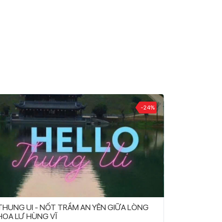
-24%
THUNG UI - NỐT TRẦM AN YÊN GIỮA LÒNG
HOA LƯ HÙNG VĨ