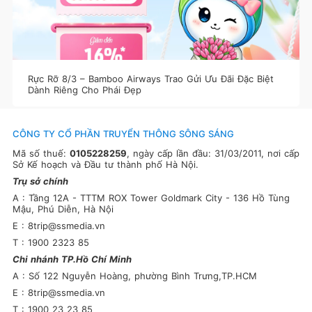
Rực Rỡ 8/3 – Bamboo Airways Trao Gửi Ưu Đãi Đặc Biệt
Dành Riêng Cho Phái Đẹp
CÔNG TY CỔ PHẦN TRUYỂN THÔNG SÔNG SÁNG
Mã số thuế:
0105228259
, ngày cấp lần đầu: 31/03/2011, nơi cấp
Sở Kế hoạch và Đầu tư thành phố Hà Nội.
Trụ sở chính
A : Tầng 12A - TTTM ROX Tower Goldmark City - 136 Hồ Tùng
Mậu, Phú Diễn, Hà Nội
E : 8trip@ssmedia.vn
T : 1900 2323 85
Chi nhánh TP.Hồ Chí Minh
A : Số 122 Nguyễn Hoàng, phường Bình Trưng,TP.HCM
E : 8trip@ssmedia.vn
T : 1900 23 23 85