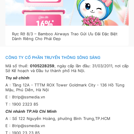
Rực Rỡ 8/3 – Bamboo Airways Trao Gửi Ưu Đãi Đặc Biệt
Dành Riêng Cho Phái Đẹp
CÔNG TY CỔ PHẦN TRUYỂN THÔNG SÔNG SÁNG
Mã số thuế:
0105228259
, ngày cấp lần đầu: 31/03/2011, nơi cấp
Sở Kế hoạch và Đầu tư thành phố Hà Nội.
Trụ sở chính
A : Tầng 12A - TTTM ROX Tower Goldmark City - 136 Hồ Tùng
Mậu, Phú Diễn, Hà Nội
E : 8trip@ssmedia.vn
T : 1900 2323 85
Chi nhánh TP.Hồ Chí Minh
A : Số 122 Nguyễn Hoàng, phường Bình Trưng,TP.HCM
E : 8trip@ssmedia.vn
T : 1900 23 23 85