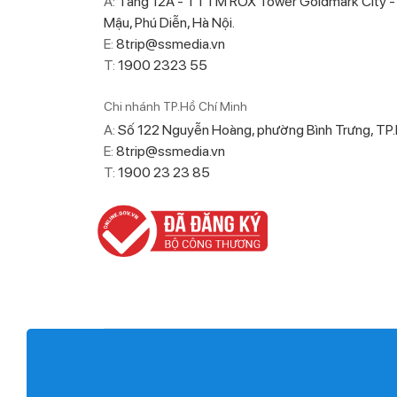
A:
Tầng 12A - TTTM ROX Tower Goldmark City -
Mậu, Phú Diễn, Hà Nội.
E:
8trip@ssmedia.vn
T:
1900 2323 55
Chi nhánh TP.Hồ Chí Minh
A:
Số 122 Nguyễn Hoàng, phường Bình Trưng, T
E:
8trip@ssmedia.vn
T:
1900 23 23 85