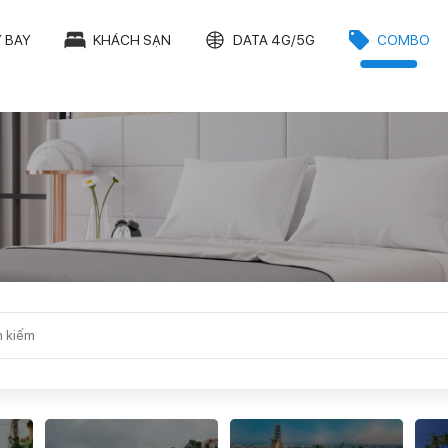
 BAY
KHÁCH SẠN
DATA 4G/5G
COMBO