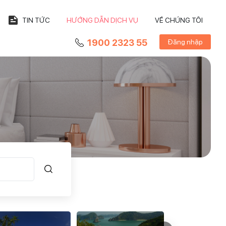
TIN TỨC
HƯỚNG DẪN DỊCH VỤ
VỀ CHÚNG TÔI
1900 2323 55
Đăng nhập