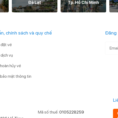
Đà Lạt
Tp. Hồ Chí Minh
n, chính sách và quy chế
Đăng 
đặt vé
dịch vụ
 hoàn hủy vé
 bảo mật thông tin
Li
Mã số thuế:
0105228259