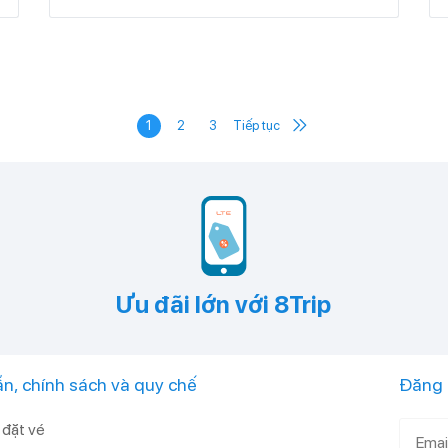
1
2
3
Tiếp tục
Ưu đãi lớn với 8Trip
n, chính sách và quy chế
Đăng 
đặt vé