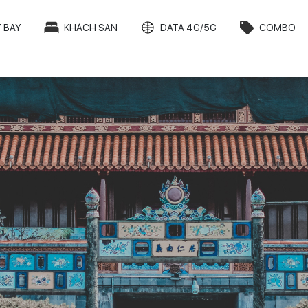
 BAY
KHÁCH SẠN
DATA 4G/5G
COMBO