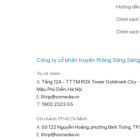
Hướng dẫn 
Chính sách
Chính sách
Công ty cổ phần truyền thông Sông Sáng
Trụ sở chính
A:
Tầng 12A - TTTM ROX Tower Goldmark City -
Mậu, Phú Diễn, Hà Nội.
E:
8trip@ssmedia.vn
T:
1900 2323 55
Chi nhánh TP.Hồ Chí Minh
A:
Số 122 Nguyễn Hoàng, phường Bình Trưng, T
E:
8trip@ssmedia.vn